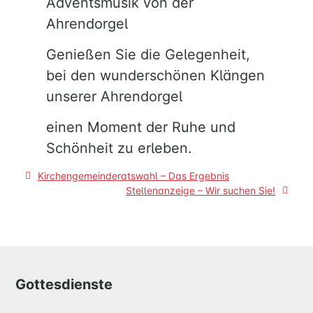
Adventsmusik von der
Ahrendorgel
Genießen Sie die Gelegenheit,
bei den wunderschönen Klängen
unserer Ahrendorgel
HOME
einen Moment der Ruhe und
Schönheit zu erleben.
MUSIK
Beitragsnavigation
Kirchengemeinderatswahl – Das Ergebnis
Stellenanzeige – Wir suchen Sie!
FÜREINANDER
KIRCHENTISCH
SUPPENKÜCHE
BERATUNG
RUND
Gottesdienste
UM
FAMILIE