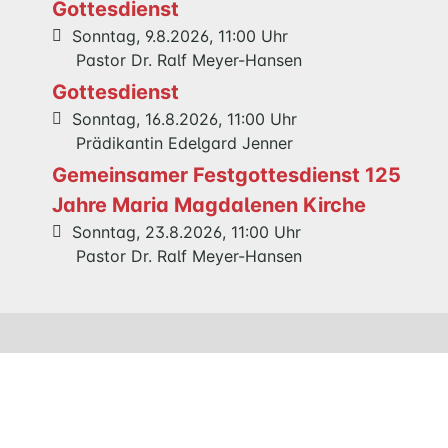
Gottesdienst
UND
Sonntag, 9.8.2026, 11:00 Uhr
KIND
Pastor Dr. Ralf Meyer-Hansen
QUILMES
Gottesdienst
Sonntag, 16.8.2026, 11:00 Uhr
KIRCHE
Prädikantin Edelgard Jenner
NATHAN-
Gemeinsamer Festgottesdienst 125
SÖDERBLOM-
Jahre Maria Magdalenen Kirche
KIRCHE
GESCHICHTE
Sonntag, 23.8.2026, 11:00 Uhr
Pastor Dr. Ralf Meyer-Hansen
KITAS
SCHNEEWITTCHENWEG
KINDERSCHIFF
Veranstaltungen
FEIERN
Aufwind – Das twentytwo-ensemble
GOTTESDIENST
auf seiner 5. Tournee