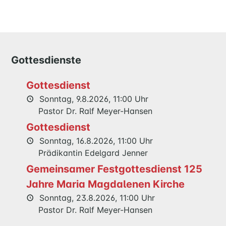
HOME
MUSIK
Gottesdienste
FÜREINANDER
Gottesdienst
KIRCHENTISCH
Sonntag, 9.8.2026, 11:00 Uhr
SUPPENKÜCHE
Pastor Dr. Ralf Meyer-Hansen
BERATUNG
Gottesdienst
RUND
Sonntag, 16.8.2026, 11:00 Uhr
UM
Prädikantin Edelgard Jenner
FAMILIE
UND
Gemeinsamer Festgottesdienst 125
KIND
Jahre Maria Magdalenen Kirche
QUILMES
Sonntag, 23.8.2026, 11:00 Uhr
Pastor Dr. Ralf Meyer-Hansen
KIRCHE