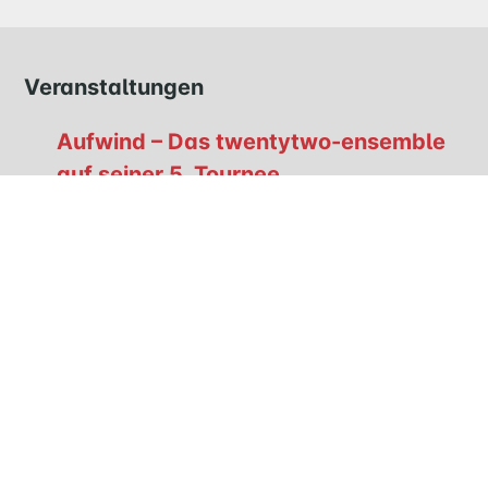
NATHAN-
SÖDERBLOM-
KIRCHE
Veranstaltungen
GESCHICHTE
Aufwind – Das twentytwo-ensemble
auf seiner 5. Tournee
KITAS
Dienstag, 15.9.2026, 19:00 Uhr
SCHNEEWITTCHENWEG
Ensemble aus Dresden
KINDERSCHIFF
FEIERN
GOTTESDIENST
Evangelisch-Lutherische Kirchengemeinde Reinbek-
TAUFE
West
TRAUUNG
Berliner Straße 4 * 21465 Reinbek
KONFIRMATION
Telefon: 722 63 15
BESTATTUNG
E-Mail:
buero@kirche-reinbek-west.de