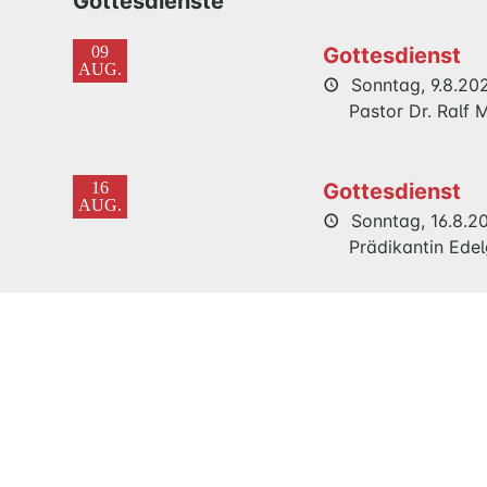
Gottesdienste
09
Gottesdienst
AUG.
Sonntag, 9.8.202
Pastor Dr. Ralf
16
Gottesdienst
AUG.
Sonntag, 16.8.20
Prädikantin Ede
23
Gemeinsamer
AUG.
Festgottesdien
Maria Magdale
Sonntag, 23.8.2
Pastor Dr. Ralf