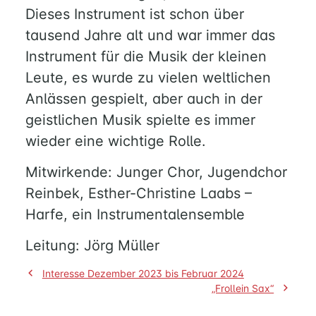
MUSIK
Dieses Instrument ist schon über
tausend Jahre alt und war immer das
FÜREINANDER
Instrument für die Musik der kleinen
KIRCHENTISCH
Leute, es wurde zu vielen weltlichen
SUPPENKÜCHE
Anlässen gespielt, aber auch in der
BERATUNG
geistlichen Musik spielte es immer
RUND
wieder eine wichtige Rolle.
UM
FAMILIE
Mitwirkende: Junger Chor, Jugendchor
UND
Reinbek, Esther-Christine Laabs –
KIND
QUILMES
Harfe, ein Instrumentalensemble
Leitung: Jörg Müller
KIRCHE
Beitragsnavigation
Interesse Dezember 2023 bis Februar 2024
NATHAN-
„Frollein Sax“
SÖDERBLOM-
KIRCHE