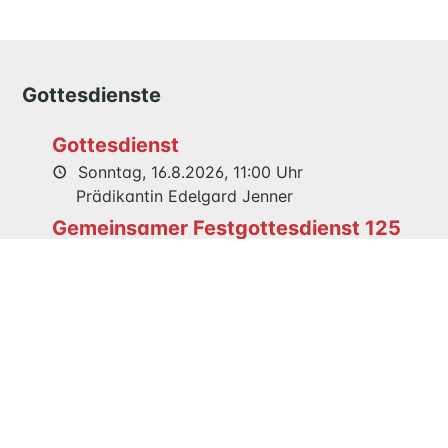
GESCHICHTE
KITAS
Gottesdienste
SCHNEEWITTCHENWEG
KINDERSCHIFF
Gottesdienst
Sonntag, 16.8.2026, 11:00 Uhr
Prädikantin Edelgard Jenner
FEIERN
Gemeinsamer Festgottesdienst 125
GOTTESDIENST
TAUFE
Jahre Maria Magdalenen Kirche
TRAUUNG
Sonntag, 23.8.2026, 11:00 Uhr
KONFIRMATION
Pastor Dr. Ralf Meyer-Hansen
BESTATTUNG
WIR
KIRCHENGEMEINDERAT
Veranstaltungen
TEAM