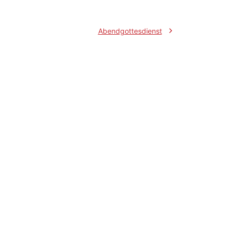
igation
Abendgottesdienst