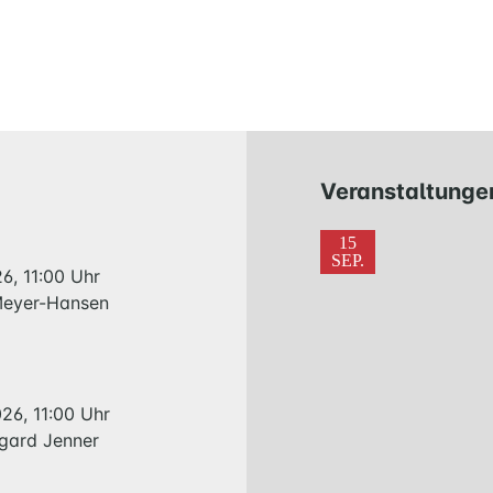
KIRCHE
NATHAN-
SÖDERBLOM-
KIRCHE
GESCHICHTE
Veranstaltunge
KITAS
15
SCHNEEWITTCHENWEG
SEP.
KINDERSCHIFF
6, 11:00 Uhr
 Meyer-Hansen
FEIERN
GOTTESDIENST
TAUFE
26, 11:00 Uhr
TRAUUNG
lgard Jenner
KONFIRMATION
BESTATTUNG