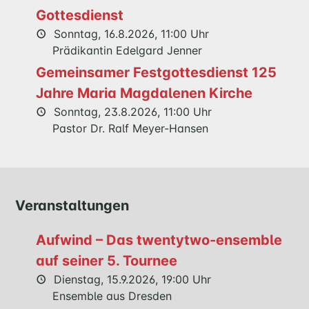
Gottesdienst
Sonntag, 16.8.2026, 11:00 Uhr
FÜREINANDER
Prädikantin Edelgard Jenner
KIRCHENTISCH
SUPPENKÜCHE
Gemeinsamer Festgottesdienst 125
BERATUNG
Jahre Maria Magdalenen Kirche
RUND
Sonntag, 23.8.2026, 11:00 Uhr
UM
Pastor Dr. Ralf Meyer-Hansen
FAMILIE
UND
KIND
QUILMES
Veranstaltungen
KIRCHE
Aufwind – Das twentytwo-ensemble
NATHAN-
auf seiner 5. Tournee
SÖDERBLOM-
Dienstag, 15.9.2026, 19:00 Uhr
KIRCHE
Ensemble aus Dresden
GESCHICHTE