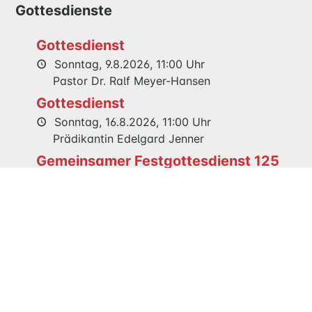
Gottesdienste
GESCHICHTE
Gottesdienst
KITAS
Sonntag, 9.8.2026, 11:00 Uhr
SCHNEEWITTCHENWEG
Pastor Dr. Ralf Meyer-Hansen
KINDERSCHIFF
Gottesdienst
Sonntag, 16.8.2026, 11:00 Uhr
Prädikantin Edelgard Jenner
FEIERN
Gemeinsamer Festgottesdienst 125
GOTTESDIENST
TAUFE
Jahre Maria Magdalenen Kirche
TRAUUNG
Sonntag, 23.8.2026, 11:00 Uhr
KONFIRMATION
Pastor Dr. Ralf Meyer-Hansen
BESTATTUNG
WIR
KIRCHENGEMEINDERAT
Veranstaltungen
TEAM