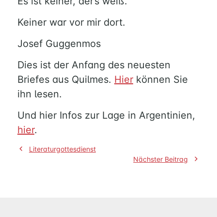
Es ist keiner, der’s weiß.
MUSIK
Keiner war vor mir dort.
FÜREINANDER
Josef Guggenmos
KIRCHENTISCH
SUPPENKÜCHE
Dies ist der Anfang des neuesten
BERATUNG
Briefes aus Quilmes.
Hier
können Sie
RUND
ihn lesen.
UM
FAMILIE
Und hier Infos zur Lage in Argentinien,
UND
hier
.
KIND
QUILMES
Beitragsnavigation
Literaturgottesdienst
Nächster Beitrag
KIRCHE
NATHAN-
SÖDERBLOM-
KIRCHE