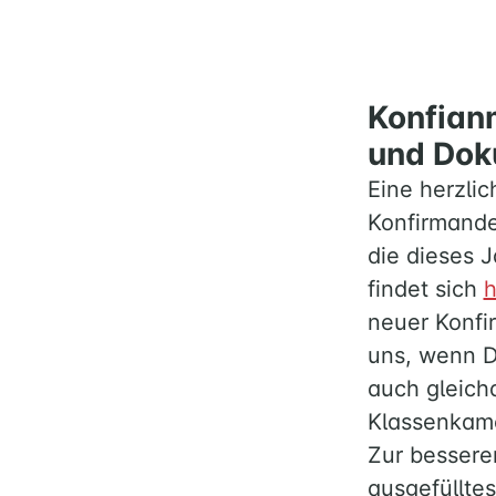
Konfianm
und Do
Eine herzli
Konfirmande
die dieses 
findet sich
h
neuer Konfi
uns, wenn D
auch gleich
Klassenkam
Zur besseren
ausgefüllte