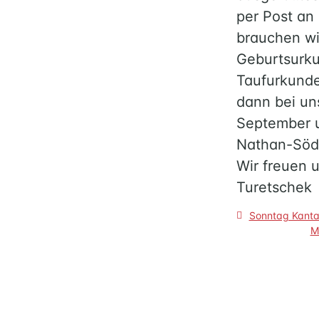
per Post an
brauchen wi
Geburtsurku
Taufurkunde
dann bei un
September u
Nathan-Söde
Wir freuen 
Turetschek
Beitragsnav
Sonntag Kanta
M
HOME