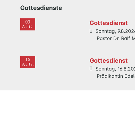
Gottesdienste
09
Gottesdienst
AUG.
Sonntag, 9.8.202
Pastor Dr. Ralf
16
Gottesdienst
AUG.
Sonntag, 16.8.20
Prädikantin Ede
23
Gemeinsamer
AUG.
Festgottesdien
Maria Magdale
Sonntag, 23.8.20
Pastor Dr. Ralf