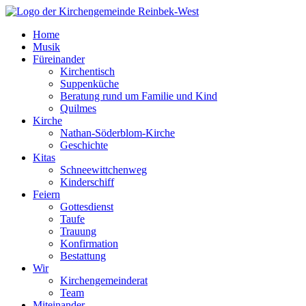
Skip
to
Home
content
Musik
Füreinander
Kirchentisch
Suppenküche
Beratung rund um Familie und Kind
Quilmes
Kirche
Nathan-Söderblom-Kirche
Geschichte
Kitas
Schneewittchenweg
Kinderschiff
Feiern
Gottesdienst
Taufe
Trauung
Konfirmation
Bestattung
Wir
Kirchengemeinderat
Team
Miteinander