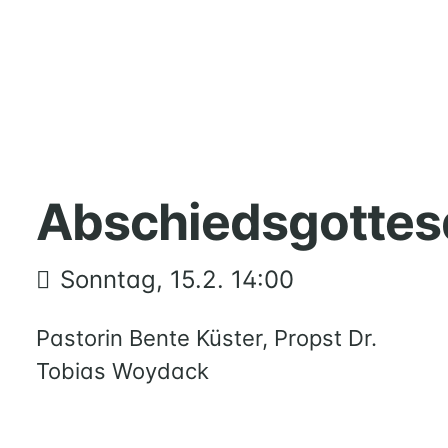
HOME
MUSIK
Abschiedsgottes
FÜREINANDER
KIRCHENTISCH
Sonntag, 15.2. 14:00
SUPPENKÜCHE
BERATUNG
Pastorin Bente Küster, Propst Dr.
RUND
UM
Tobias Woydack
FAMILIE
UND
KIND