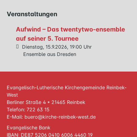
KONFIRMATION
BESTATTUNG
Veranstaltungen
Aufwind – Das twentytwo-ensemble
WIR
auf seiner 5. Tournee
KIRCHENGEMEINDERAT
Dienstag, 15.9.2026, 19:00 Uhr
TEAM
Ensemble aus Dresden
MITEINANDER
HANDARBEITSKREIS
LITERATURKREIS
Evangelisch-Lutherische Kirchengemeinde Reinbek-
BESUCHSKREIS
West
Berliner Straße 4 * 21465 Reinbek
Telefon: 722 63 15
HÖREN
E-Mail:
buero@kirche-reinbek-west.de
UND
Evangelische Bank
LESEN
IBAN: DE87 5206 0410 6006 4460 19