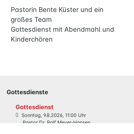
UM
Pastorin Bente Küster und ein
FAMILIE
UND
großes Team
KIND
Gottesdienst mit Abendmahl und
QUILMES
Kinderchören
KIRCHE
NATHAN-
SÖDERBLOM-
KIRCHE
GESCHICHTE
Gottesdienste
KITAS
Gottesdienst
SCHNEEWITTCHENWEG
Sonntag, 9.8.2026, 11:00 Uhr
KINDERSCHIFF
Pastor Dr. Ralf Meyer-Hansen
Gottesdienst