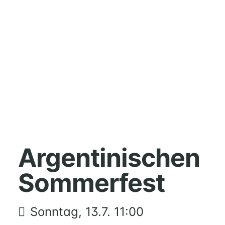
HOME
MUSIK
Argentinischen
FÜREINANDER
Sommerfest
KIRCHENTISCH
SUPPENKÜCHE
BERATUNG
Sonntag, 13.7. 11:00
RUND