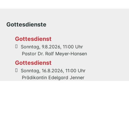
QUILMES
KIRCHE
Gottesdienste
NATHAN-
SÖDERBLOM-
Gottesdienst
KIRCHE
Sonntag, 9.8.2026, 11:00 Uhr
GESCHICHTE
Pastor Dr. Ralf Meyer-Hansen
Gottesdienst
Sonntag, 16.8.2026, 11:00 Uhr
KITAS
Prädikantin Edelgard Jenner
SCHNEEWITTCHENWEG
KINDERSCHIFF
Gemeinsamer Festgottesdienst 125
Jahre Maria Magdalenen Kirche
Sonntag, 23.8.2026, 11:00 Uhr
FEIERN
Pastor Dr. Ralf Meyer-Hansen
GOTTESDIENST
TAUFE
TRAUUNG