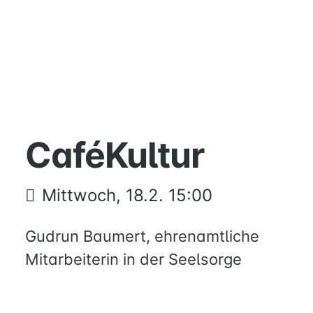
HOME
MUSIK
CaféKultur
FÜREINANDER
KIRCHENTISCH
Mittwoch, 18.2. 15:00
SUPPENKÜCHE
BERATUNG
Gudrun Baumert, ehrenamtliche
RUND
UM
Mitarbeiterin in der Seelsorge
FAMILIE
UND
KIND