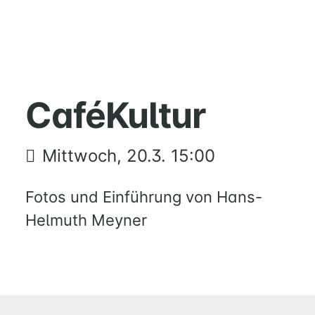
HOME
MUSIK
CaféKultur
FÜREINANDER
KIRCHENTISCH
Mittwoch, 20.3. 15:00
SUPPENKÜCHE
BERATUNG
Fotos und Einführung von Hans-
RUND
UM
Helmuth Meyner
FAMILIE
UND
KIND
QUILMES