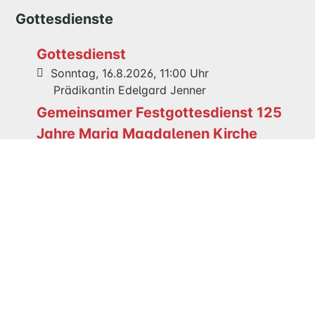
KIRCHE
Gottesdienste
NATHAN-
SÖDERBLOM-
Gottesdienst
KIRCHE
Sonntag, 16.8.2026, 11:00 Uhr
GESCHICHTE
Prädikantin Edelgard Jenner
Gemeinsamer Festgottesdienst 125
KITAS
Jahre Maria Magdalenen Kirche
SCHNEEWITTCHENWEG
Sonntag, 23.8.2026, 11:00 Uhr
KINDERSCHIFF
Pastor Dr. Ralf Meyer-Hansen
FEIERN
GOTTESDIENST
Veranstaltungen
TAUFE
TRAUUNG
Aufwind – Das twentytwo-ensemble
KONFIRMATION
BESTATTUNG
auf seiner 5. Tournee