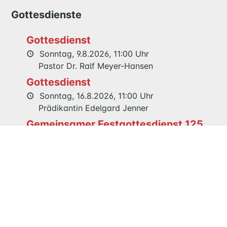
Gottesdienste
KIRCHE
Gottesdienst
NATHAN-
Sonntag, 9.8.2026, 11:00 Uhr
SÖDERBLOM-
Pastor Dr. Ralf Meyer-Hansen
KIRCHE
GESCHICHTE
Gottesdienst
Sonntag, 16.8.2026, 11:00 Uhr
Prädikantin Edelgard Jenner
KITAS
Gemeinsamer Festgottesdienst 125
SCHNEEWITTCHENWEG
Jahre Maria Magdalenen Kirche
KINDERSCHIFF
Sonntag, 23.8.2026, 11:00 Uhr
Pastor Dr. Ralf Meyer-Hansen
FEIERN
GOTTESDIENST
TAUFE
TRAUUNG
Veranstaltungen
KONFIRMATION