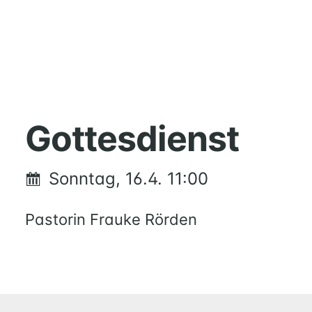
HOME
MUSIK
Gottesdienst
FÜREINANDER
KIRCHENTISCH
Sonntag, 16.4. 11:00
SUPPENKÜCHE
BERATUNG
Pastorin Frauke Rörden
RUND
UM
FAMILIE
UND
KIND
QUILMES