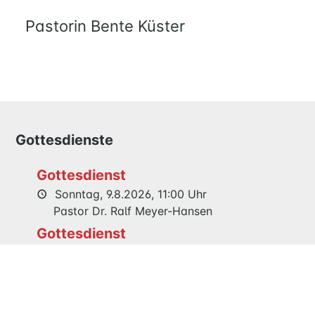
UND
Pastorin Bente Küster
KIND
QUILMES
KIRCHE
NATHAN-
SÖDERBLOM-
Gottesdienste
KIRCHE
GESCHICHTE
Gottesdienst
Sonntag, 9.8.2026, 11:00 Uhr
KITAS
Pastor Dr. Ralf Meyer-Hansen
SCHNEEWITTCHENWEG
Gottesdienst
KINDERSCHIFF
Sonntag, 16.8.2026, 11:00 Uhr
Prädikantin Edelgard Jenner
FEIERN
Gemeinsamer Festgottesdienst 125
GOTTESDIENST
Jahre Maria Magdalenen Kirche