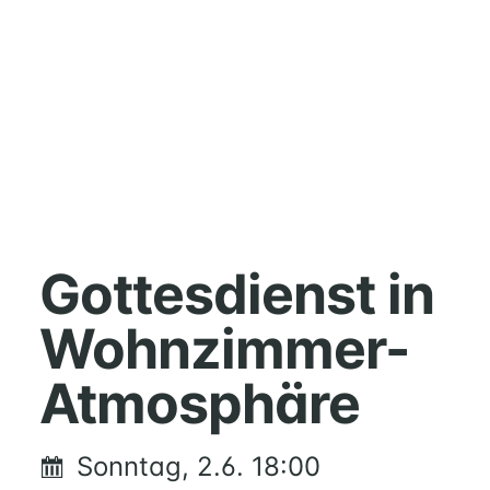
HOME
MUSIK
Gottesdienst in
FÜREINANDER
Wohnzimmer-
KIRCHENTISCH
SUPPENKÜCHE
Atmosphäre
BERATUNG
RUND
UM
Sonntag, 2.6. 18:00
FAMILIE