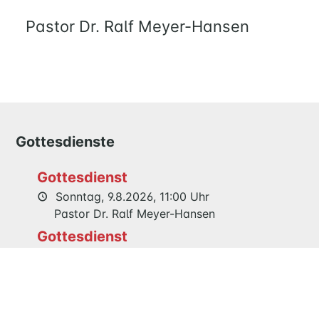
UND
Pastor Dr. Ralf Meyer-Hansen
KIND
QUILMES
KIRCHE
NATHAN-
SÖDERBLOM-
Gottesdienste
KIRCHE
GESCHICHTE
Gottesdienst
Sonntag, 9.8.2026, 11:00 Uhr
KITAS
Pastor Dr. Ralf Meyer-Hansen
SCHNEEWITTCHENWEG
Gottesdienst
KINDERSCHIFF
Sonntag, 16.8.2026, 11:00 Uhr
Prädikantin Edelgard Jenner
FEIERN
Gemeinsamer Festgottesdienst 125
GOTTESDIENST
Jahre Maria Magdalenen Kirche