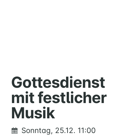
HOME
MUSIK
Gottesdienst
FÜREINANDER
mit festlicher
KIRCHENTISCH
SUPPENKÜCHE
Musik
BERATUNG
RUND
UM
Sonntag, 25.12. 11:00
FAMILIE