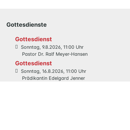
QUILMES
KIRCHE
Gottesdienste
NATHAN-
SÖDERBLOM-
Gottesdienst
KIRCHE
Sonntag, 9.8.2026, 11:00 Uhr
GESCHICHTE
Pastor Dr. Ralf Meyer-Hansen
Gottesdienst
Sonntag, 16.8.2026, 11:00 Uhr
KITAS
Prädikantin Edelgard Jenner
SCHNEEWITTCHENWEG
KINDERSCHIFF
Gemeinsamer Festgottesdienst 125
Jahre Maria Magdalenen Kirche
Sonntag, 23.8.2026, 11:00 Uhr
FEIERN
Pastor Dr. Ralf Meyer-Hansen
GOTTESDIENST
TAUFE
TRAUUNG