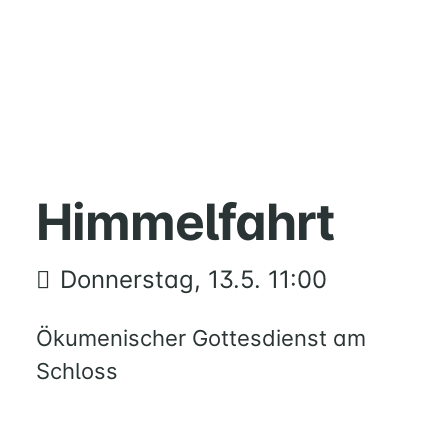
HOME
MUSIK
Himmelfahrt
FÜREINANDER
KIRCHENTISCH
Donnerstag, 13.5. 11:00
SUPPENKÜCHE
BERATUNG
Ökumenischer Gottesdienst am
RUND
UM
Schloss
FAMILIE
UND
KIND