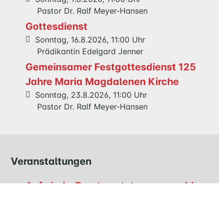
Pastor Dr. Ralf Meyer-Hansen
FEIERN
Gottesdienst
GOTTESDIENST
Sonntag, 16.8.2026, 11:00 Uhr
TAUFE
Prädikantin Edelgard Jenner
TRAUUNG
KONFIRMATION
Gemeinsamer Festgottesdienst 125
BESTATTUNG
Jahre Maria Magdalenen Kirche
Sonntag, 23.8.2026, 11:00 Uhr
Pastor Dr. Ralf Meyer-Hansen
WIR
KIRCHENGEMEINDERAT
TEAM
Veranstaltungen
MITEINANDER
HANDARBEITSKREIS
Aufwind – Das twentytwo-ensemble
LITERATURKREIS
auf seiner 5. Tournee
BESUCHSKREIS
Dienstag, 15.9.2026, 19:00 Uhr