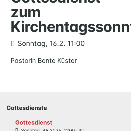
RUND
zum
UM
FAMILIE
Kirchentagssonn
UND
KIND
QUILMES
Sonntag, 16.2. 11:00
KIRCHE
Pastorin Bente Küster
NATHAN-
SÖDERBLOM-
KIRCHE
GESCHICHTE
KITAS
Gottesdienste
SCHNEEWITTCHENWEG
KINDERSCHIFF
Gottesdienst
Sonntag, 9.8.2026, 11:00 Uhr