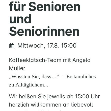
für Senioren
BERATUNG
RUND
und
UM
FAMILIE
Seniorinnen
UND
KIND
QUILMES
Mittwoch, 17.8. 15:00
KIRCHE
Kaffeeklatsch-Team mit Angela
NATHAN-
Müller
SÖDERBLOM-
„Wussten Sie, dass…“ – Erstaunliches
KIRCHE
GESCHICHTE
…
zu Alltäglichem
Wir heißen Sie jeweils ab 15:00 Uhr
KITAS
herzlich willkommen an liebevoll
SCHNEEWITTCHENWEG