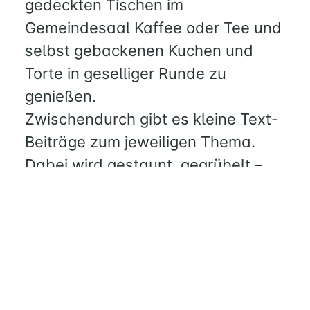
KINDERSCHIFF
gedeckten Tischen im
Gemeindesaal Kaffee oder Tee und
FEIERN
selbst gebackenen Kuchen und
GOTTESDIENST
Torte in geselliger Runde zu
TAUFE
genießen.
TRAUUNG
KONFIRMATION
Zwischendurch gibt es kleine Text-
BESTATTUNG
Beiträge zum jeweiligen Thema.
Dabei wird gestaunt, gegrübelt –
WIR
aber immer auch gelacht. Und das
KIRCHENGEMEINDERAT
Klönen miteinander kommt
TEAM
ebenfalls nicht zu kurz!
Die weiteren Termine und Themen
MITEINANDER
finden Sie zu einem späteren
HANDARBEITSKREIS
LITERATURKREIS
Zeitpunkt an dieser Stelle und in