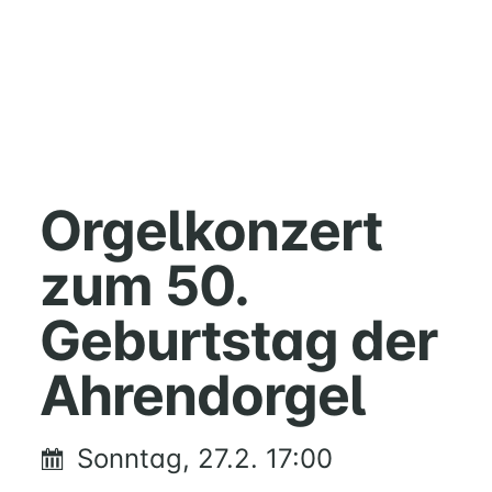
HOME
MUSIK
Orgelkonzert
FÜREINANDER
zum 50.
KIRCHENTISCH
SUPPENKÜCHE
Geburtstag der
BERATUNG
RUND
Ahrendorgel
UM
FAMILIE
UND
Sonntag, 27.2. 17:00
KIND