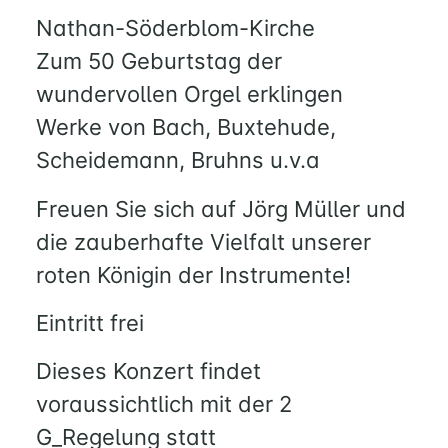
QUILMES
Nathan-Söderblom-Kirche
Zum 50 Geburtstag der
KIRCHE
wundervollen Orgel erklingen
NATHAN-
SÖDERBLOM-
Werke von Bach, Buxtehude,
KIRCHE
Scheidemann, Bruhns u.v.a
GESCHICHTE
Freuen Sie sich auf Jörg Müller und
KITAS
die zauberhafte Vielfalt unserer
SCHNEEWITTCHENWEG
roten Königin der Instrumente!
KINDERSCHIFF
Eintritt frei
FEIERN
Dieses Konzert findet
GOTTESDIENST
voraussichtlich mit der 2
TAUFE
TRAUUNG
G_Regelung statt