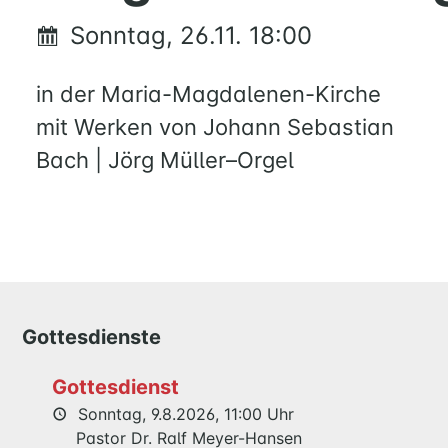
UM
Sonntag, 26.11. 18:00
FAMILIE
UND
in der Maria-Magdalenen-Kirche
KIND
QUILMES
mit Werken von Johann Sebastian
Bach | Jörg Müller–Orgel
KIRCHE
NATHAN-
SÖDERBLOM-
KIRCHE
GESCHICHTE
Gottesdienste
KITAS
SCHNEEWITTCHENWEG
Gottesdienst
KINDERSCHIFF
Sonntag, 9.8.2026, 11:00 Uhr
Pastor Dr. Ralf Meyer-Hansen