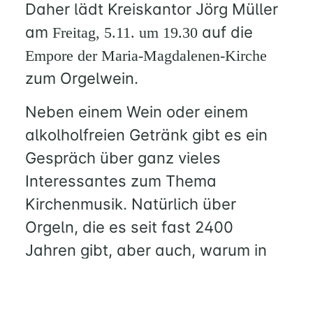
Daher lädt Kreiskantor Jörg Müller
KITAS
am
auf die
Freitag, 5.11. um 19.30
SCHNEEWITTCHENWEG
Empore der Maria-Magdalenen-Kirche
KINDERSCHIFF
zum Orgelwein.
FEIERN
Neben einem Wein oder einem
GOTTESDIENST
alkolholfreien Getränk gibt es ein
TAUFE
Gespräch über ganz vieles
TRAUUNG
Interessantes zum Thema
KONFIRMATION
BESTATTUNG
Kirchenmusik. Natürlich über
Orgeln, die es seit fast 2400
WIR
Jahren gibt, aber auch, warum in
KIRCHENGEMEINDERAT
Kirchen eigentlich überall Orgeln
TEAM
stehen, warum es überhaupt