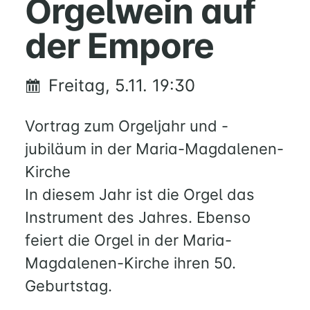
Orgelwein auf
FÜREINANDER
der Empore
KIRCHENTISCH
SUPPENKÜCHE
BERATUNG
Freitag, 5.11. 19:30
RUND
UM
Vortrag zum Orgeljahr und -
FAMILIE
UND
jubiläum in der Maria-Magdalenen-
KIND
Kirche
QUILMES
In diesem Jahr ist die Orgel das
Instrument des Jahres. Ebenso
KIRCHE
feiert die Orgel in der Maria-
NATHAN-
SÖDERBLOM-
Magdalenen-Kirche ihren 50.
KIRCHE
Geburtstag.
GESCHICHTE