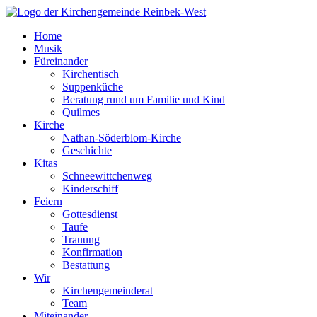
Skip
to
Home
content
Musik
Füreinander
Kirchentisch
Suppenküche
Beratung rund um Familie und Kind
Quilmes
Kirche
Nathan-Söderblom-Kirche
Geschichte
Kitas
Schneewittchenweg
Kinderschiff
Feiern
Gottesdienst
Taufe
Trauung
Konfirmation
Bestattung
Wir
Kirchengemeinderat
Team
Miteinander