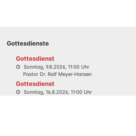
KIND
QUILMES
KIRCHE
NATHAN-
Gottesdienste
SÖDERBLOM-
KIRCHE
Gottesdienst
GESCHICHTE
Sonntag, 9.8.2026, 11:00 Uhr
Pastor Dr. Ralf Meyer-Hansen
KITAS
Gottesdienst
SCHNEEWITTCHENWEG
Sonntag, 16.8.2026, 11:00 Uhr
KINDERSCHIFF
Prädikantin Edelgard Jenner
Gemeinsamer Festgottesdienst 125
Jahre Maria Magdalenen Kirche
FEIERN
GOTTESDIENST
Sonntag, 23.8.2026, 11:00 Uhr
TAUFE
Pastor Dr. Ralf Meyer-Hansen