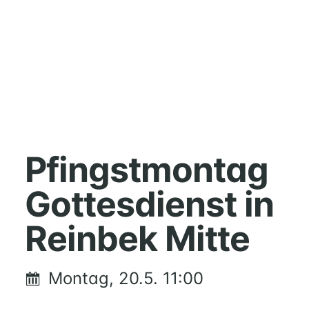
HOME
MUSIK
Pfingstmontag
FÜREINANDER
Gottesdienst in
KIRCHENTISCH
SUPPENKÜCHE
Reinbek Mitte
BERATUNG
RUND
UM
Montag, 20.5. 11:00
FAMILIE
UND