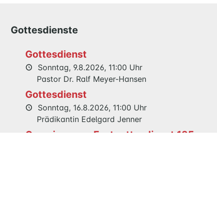
WIR
KIRCHENGEMEINDERAT
Gottesdienste
TEAM
Gottesdienst
MITEINANDER
Sonntag, 9.8.2026, 11:00 Uhr
HANDARBEITSKREIS
Pastor Dr. Ralf Meyer-Hansen
LITERATURKREIS
Gottesdienst
BESUCHSKREIS
Sonntag, 16.8.2026, 11:00 Uhr
Prädikantin Edelgard Jenner
Gemeinsamer Festgottesdienst 125
HÖREN
Jahre Maria Magdalenen Kirche
UND
Sonntag, 23.8.2026, 11:00 Uhr
LESEN
Pastor Dr. Ralf Meyer-Hansen
HÖREN
LESEN