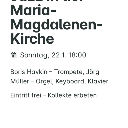
Maria-
NATHAN-
SÖDERBLOM-
Magdalenen-
KIRCHE
GESCHICHTE
Kirche
KITAS
SCHNEEWITTCHENWEG
Sonntag, 22.1. 18:00
KINDERSCHIFF
Boris Havkin – Trompete, Jörg
FEIERN
Müller – Orgel, Keyboard, Klavier
GOTTESDIENST
TAUFE
Eintritt frei – Kollekte erbeten
TRAUUNG
KONFIRMATION
BESTATTUNG