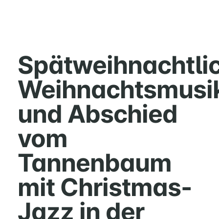
HOME
MUSIK
Spätweihnachtli
FÜREINANDER
Weihnachtsmusi
KIRCHENTISCH
SUPPENKÜCHE
und Abschied
BERATUNG
RUND
vom
UM
FAMILIE
Tannenbaum
UND
KIND
mit Christmas-
QUILMES
Jazz in der
KIRCHE