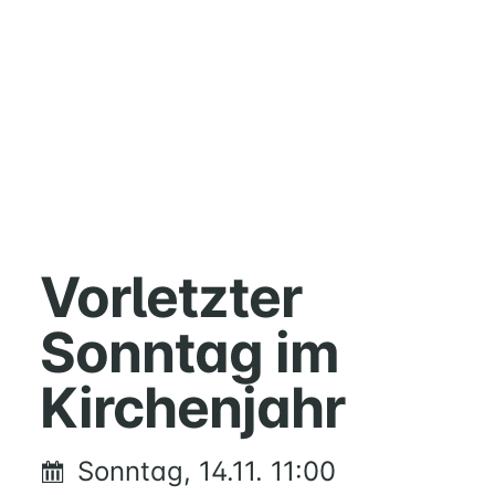
HOME
MUSIK
Vorletzter
FÜREINANDER
Sonntag im
KIRCHENTISCH
SUPPENKÜCHE
Kirchenjahr
BERATUNG
RUND
UM
Sonntag, 14.11. 11:00
FAMILIE