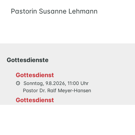
UND
Pastorin Susanne Lehmann
KIND
QUILMES
KIRCHE
NATHAN-
SÖDERBLOM-
Gottesdienste
KIRCHE
GESCHICHTE
Gottesdienst
Sonntag, 9.8.2026, 11:00 Uhr
KITAS
Pastor Dr. Ralf Meyer-Hansen
SCHNEEWITTCHENWEG
Gottesdienst
KINDERSCHIFF
Sonntag, 16.8.2026, 11:00 Uhr
Prädikantin Edelgard Jenner
FEIERN
Gemeinsamer Festgottesdienst 125
GOTTESDIENST
Jahre Maria Magdalenen Kirche