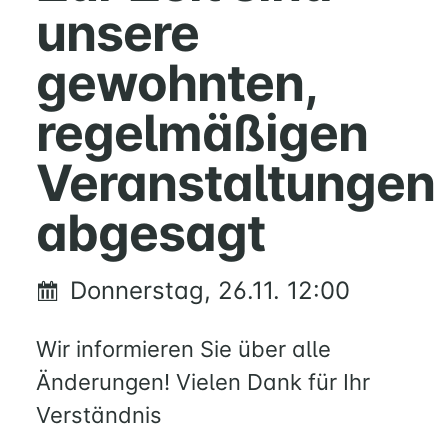
FÜREINANDER
unsere
KIRCHENTISCH
SUPPENKÜCHE
gewohnten,
BERATUNG
RUND
regelmäßigen
UM
FAMILIE
Veranstaltungen
UND
KIND
abgesagt
QUILMES
Donnerstag, 26.11. 12:00
KIRCHE
NATHAN-
SÖDERBLOM-
Wir informieren Sie über alle
KIRCHE
Änderungen! Vielen Dank für Ihr
GESCHICHTE
Verständnis