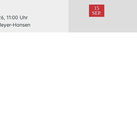
KONFIRMATION
BESTATTUNG
15
SEP.
6, 11:00 Uhr
 Meyer-Hansen
WIR
KIRCHENGEMEINDERAT
TEAM
26, 11:00 Uhr
lgard Jenner
MITEINANDER
HANDARBEITSKREIS
LITERATURKREIS
BESUCHSKREIS
st 125 Jahre
nen Kirche
HÖREN
026, 11:00 Uhr
UND
 Meyer-Hansen
LESEN
HÖREN