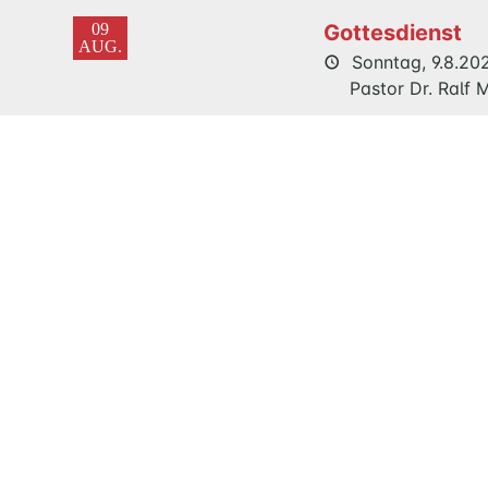
09
Gottesdienst
AUG.
Sonntag, 9.8.202
Pastor Dr. Ralf
16
Gottesdienst
AUG.
Sonntag, 16.8.20
Prädikantin Ede
23
Gemeinsamer
AUG.
Festgottesdien
Maria Magdale
Sonntag, 23.8.2
Pastor Dr. Ralf