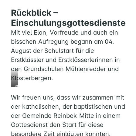
Rückblick –
Einschulungsgottesdienste
Mit viel Elan, Vorfreude und auch ein
bisschen Aufregung begann am 04.
August der Schulstart für die
Erstklässler und Erstklässerlerinnen in
den Grundschulen Mühlenredder und
Klosterbergen.
©D.
Hoffmann:
Wir freuen uns, dass wir zusammen mit
Henri
der katholischen, der baptistischen und
blickt
der Gemeinde Reinbek-Mitte in einem
gespannt,
seine
Gottesdienst den Start für diese
Eltern
besondere Zeit einläuten konnten.
HOME