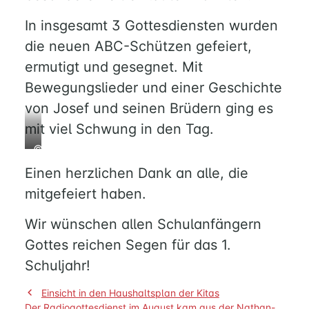
Michael
und
In insgesamt 3 Gottesdiensten wurden
Maike
MUSIK
die neuen ABC-Schützen gefeiert,
freuen
ermutigt und gesegnet. Mit
sich
Bewegungslieder und einer Geschichte
mit
FÜREINANDER
Pastor
von Josef und seinen Brüdern ging es
KIRCHENTISCH
Andreas
mit viel Schwung in den Tag.
SUPPENKÜCHE
Turetschek
BERATUNG
©D.
auf
RUND
Hoffmann:
den
Einen herzlichen Dank an alle, die
UM
Ruth
Einschulungsgottesdienst.
mitgefeiert haben.
FAMILIE
und
UND
Cassandra
Wir wünschen allen Schulanfängern
KIND
sind
Gottes reichen Segen für das 1.
QUILMES
nun
Schuljahr!
Schulkinder
der
KIRCHE
Beitragsnavigation
Einsicht in den Haushaltsplan der Kitas
GS
Der Radiogottesdienst im August kam aus der Nathan-
NATHAN-