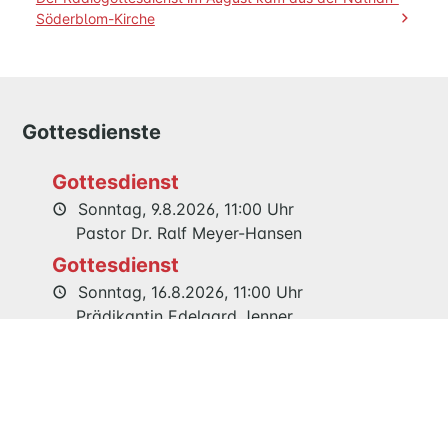
Mühlenredder.
Söderblom-Kirche
SÖDERBLOM-
KIRCHE
GESCHICHTE
Gottesdienste
KITAS
SCHNEEWITTCHENWEG
Gottesdienst
KINDERSCHIFF
Sonntag, 9.8.2026, 11:00 Uhr
Pastor Dr. Ralf Meyer-Hansen
FEIERN
Gottesdienst
GOTTESDIENST
Sonntag, 16.8.2026, 11:00 Uhr
TAUFE
Prädikantin Edelgard Jenner
TRAUUNG
Gemeinsamer Festgottesdienst 125
KONFIRMATION
Jahre Maria Magdalenen Kirche
BESTATTUNG
Sonntag, 23.8.2026, 11:00 Uhr
Pastor Dr. Ralf Meyer-Hansen
WIR