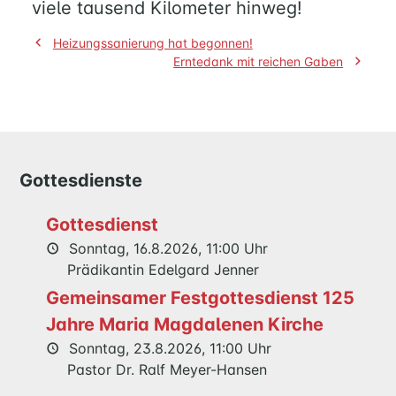
viele tausend Kilometer hinweg!
RUND
UM
Beitragsnavigation
Heizungssanierung hat begonnen!
FAMILIE
Erntedank mit reichen Gaben
UND
KIND
QUILMES
Gottesdienste
KIRCHE
NATHAN-
Gottesdienst
SÖDERBLOM-
Sonntag, 16.8.2026, 11:00 Uhr
KIRCHE
Prädikantin Edelgard Jenner
GESCHICHTE
Gemeinsamer Festgottesdienst 125
Jahre Maria Magdalenen Kirche
KITAS
Sonntag, 23.8.2026, 11:00 Uhr
SCHNEEWITTCHENWEG
Pastor Dr. Ralf Meyer-Hansen
KINDERSCHIFF