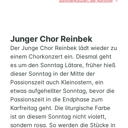
Sommerkonzert der Kantorei
SÖDERBLOM-
KIRCHE
GESCHICHTE
KITAS
Junger Chor Reinbek
SCHNEEWITTCHENWEG
Der Junge Chor Reinbek lädt wieder zu
KINDERSCHIFF
einem Chorkonzert ein. Diesmal geht
es um den Sonntag Lätare, früher hieß
FEIERN
dieser Sonntag in der Mitte der
GOTTESDIENST
Passionszeit auch Kleinostern, ein
TAUFE
TRAUUNG
etwas aufgehellter Sonntag, bevor die
KONFIRMATION
Passionszeit in die Endphase zum
BESTATTUNG
Karfreitag geht. Die liturgische Farbe
ist an diesem Sonntag nicht violett,
WIR
sondern rosa. So werden die Stücke in