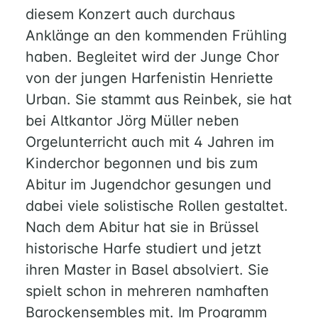
KIRCHENGEMEINDERAT
diesem Konzert auch durchaus
TEAM
Anklänge an den kommenden Frühling
haben. Begleitet wird der Junge Chor
MITEINANDER
von der jungen Harfenistin Henriette
HANDARBEITSKREIS
Urban. Sie stammt aus Reinbek, sie hat
LITERATURKREIS
bei Altkantor Jörg Müller neben
BESUCHSKREIS
Orgelunterricht auch mit 4 Jahren im
Kinderchor begonnen und bis zum
HÖREN
Abitur im Jugendchor gesungen und
UND
dabei viele solistische Rollen gestaltet.
LESEN
Nach dem Abitur hat sie in Brüssel
HÖREN
historische Harfe studiert und jetzt
LESEN
ihren Master in Basel absolviert. Sie
spielt schon in mehreren namhaften
INTERESSE
Barockensembles mit. Im Programm