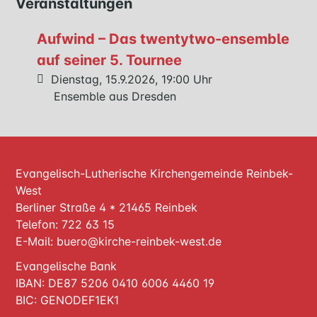
Veranstaltungen
Aufwind – Das twentytwo-ensemble
auf seiner 5. Tournee
Dienstag, 15.9.2026, 19:00 Uhr
Ensemble aus Dresden
Evangelisch-Lutherische Kirchengemeinde Reinbek-
West
Berliner Straße 4 * 21465 Reinbek
Telefon: 722 63 15
E-Mail:
buero@kirche-reinbek-west.de
Evangelische Bank
IBAN: DE87 5206 0410 6006 4460 19
BIC: GENODEF1EK1