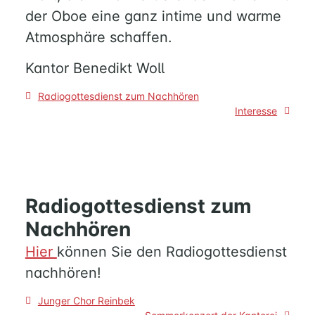
der Oboe eine ganz intime und warme
MUSIK
Atmosphäre schaffen.
Kantor Benedikt Woll
FÜREINANDER
Beitragsnavigation
Radiogottesdienst zum Nachhören
KIRCHENTISCH
Interesse
SUPPENKÜCHE
BERATUNG
RUND
UM
FAMILIE
Radiogottesdienst zum
UND
KIND
Nachhören
QUILMES
Hier
können Sie den Radiogottesdienst
nachhören!
KIRCHE
Beitragsnavigation
Junger Chor Reinbek
NATHAN-